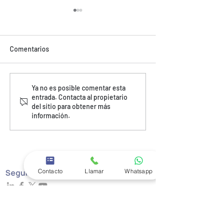
Comentarios
MINIREMOLQUE PARA
INTERIORES BO
Ya no es posible comentar esta
entrada. Contacta al propietario
BODEGA. Pasillos
EMPRESA. Las ca
del sitio para obtener más
angostos dejan de ser un
con interior exac
información.
problema
producto
Contacto
Llamar
Whatsapp
Seguir a Motoremolques