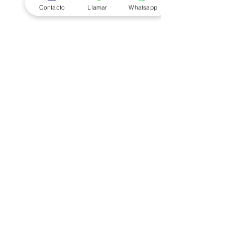
Contacto
Llamar
Whatsapp
Si no ves el remolque de tu interés
en esta selección, contáctanos para
platicar sobre tu proyecto.
Nombre
*
Email
*
Siguiente