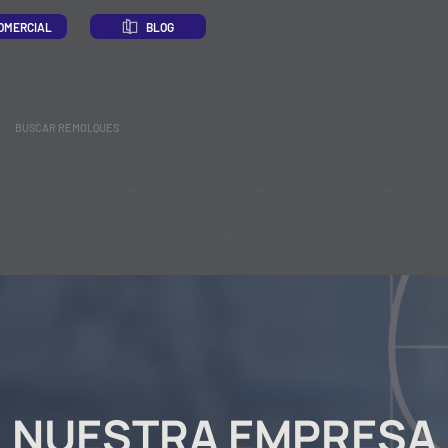
OMERCIAL
BLOG
GRÚAS
CAMA BAJA & PLATAFORMAS
EJES/MAZAS/RE
TALLER DE TORNO
NUESTRA EMPRESA