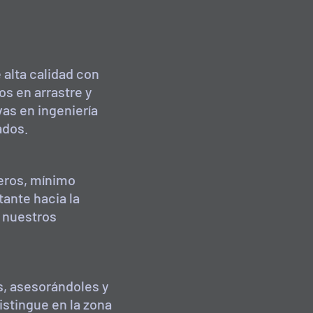
 alta calidad con
os en arrastre y
as en ingeniería
ados.
eros, mínimo
tante hacia la
e nuestros
s, asesorándoles y
stingue en la zona