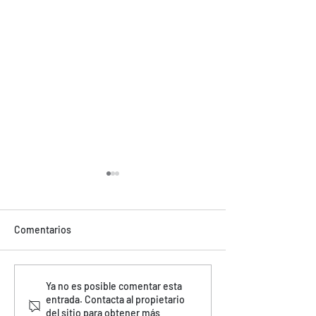
Comentarios
INTERIORES BOX PARA
REMOLQUES ESP
Ya no es posible comentar esta
entrada. Contacta al propietario
EMPRESA. Las cajas secas
La importancia d
del sitio para obtener más