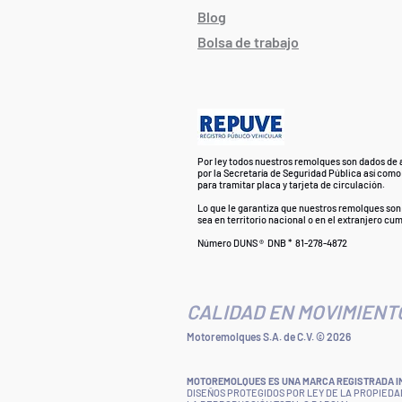
Blog
Bolsa de trabajo
Por ley todos nuestros remolques son dados de a
por la Secretaría de Seguridad Pública así como
para tramitar placa y tarjeta de circulación.
Lo que le garantiza que nuestros remolques son 
sea en territorio nacional o en el extranjero cu
Número DUNS ® DNB * 81-278-4872
CALIDAD EN MOVIMIENT
Motoremolques S.A. de C.V. © 2026
MOTOREMOLQUES ES UNA MARCA REGISTRADA IMP
DISEÑOS PROTEGIDOS POR LEY DE LA PROPIEDA