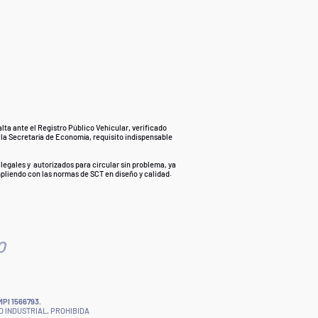
lta ante el Registro Público Vehicular, verificado
 la Secretaría de Economía, requisito indispensable
legales y autorizados para circular sin problema, ya
mpliendo con las normas de SCT en diseño y calidad.
O
I 1566793.
D INDUSTRIAL. PROHIBIDA