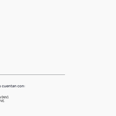
s cuentan con:
 (NIV).
UVE.