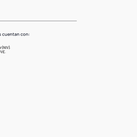
s cuentan con:
 (NIV).
UVE.