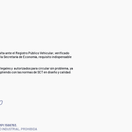
lta ante el Registro Público Vehicular, verificado
 la Secretaría de Economía, requisito indispensable
legales y autorizados para circular sin problema, ya
mpliendo con las normas de SCT en diseño y calidad.
O
I 1566793.
D INDUSTRIAL. PROHIBIDA