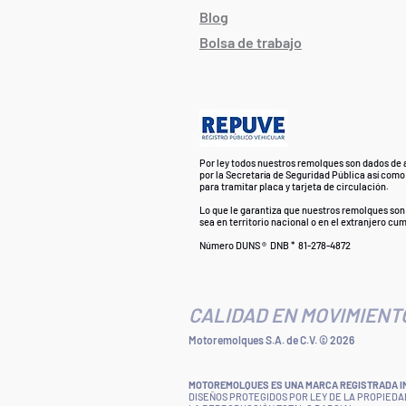
Blog
Bolsa de trabajo
Por ley todos nuestros remolques son dados de a
por la Secretaría de Seguridad Pública así como
para tramitar placa y tarjeta de circulación.
Lo que le garantiza que nuestros remolques son 
sea en territorio nacional o en el extranjero cu
Número DUNS ® DNB * 81-278-4872
CALIDAD EN MOVIMIENT
Motoremolques S.A. de C.V. © 2026
MOTOREMOLQUES ES UNA MARCA REGISTRADA IMP
DISEÑOS PROTEGIDOS POR LEY DE LA PROPIEDA