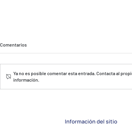
Comentarios
Ya no es posible comentar esta entrada. Contacta al propi
información.
MINIREMOLQUE A LA MEDIDA
MINIREMOL
BODEGA. Bodegueros grandes
BODEGA. Pas
auxiliares
dejan de se
Información del sitio