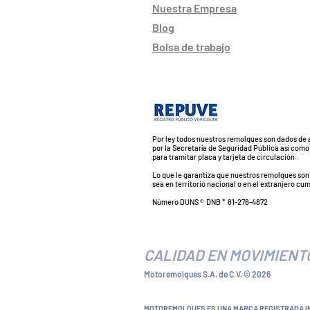
Nuestra Empresa
Blog
Bolsa de trabajo
Por ley todos nuestros remolques son dados de a
por la Secretaría de Seguridad Pública así como
para tramitar placa y tarjeta de circulación.
Lo que le garantiza que nuestros remolques son 
sea en territorio nacional o en el extranjero cu
Número DUNS ® DNB * 81-278-4872
CALIDAD EN MOVIMIENT
Motoremolques S.A. de C.V. © 2026
MOTOREMOLQUES ES UNA MARCA REGISTRADA IMP