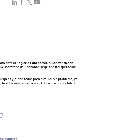
lta ante el Registro Público Vehicular, verificado
 la Secretaría de Economía, requisito indispensable
legales y autorizados para circular sin problema, ya
mpliendo con las normas de SCT en diseño y calidad.
O
I 1566793.