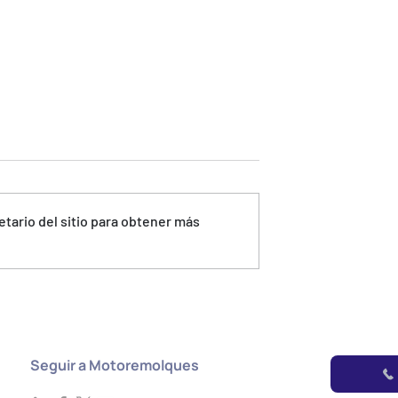
etario del sitio para obtener más
QUE PARA
INTERIORES BOX PARA
illos angostos
EMPRESA. Las cajas secas
r un problema
con interior exacto a tu
producto
Seguir a Motoremolques