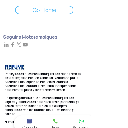
Go Home
Seguir a Motoremolques
Por ley todos nuestros remolques son dados de alta
ante el Registro Público Vehicular, verificado por la
Secretaría de Seguridad Pública así como la
Secretaría de Economía, requisito indispensable
para tramitar placa y tarjeta de circulación.
Lo que le garantiza que nuestros remolques son
legales y autorizados para circular sin problema, ya
sea en territorio nacional o en el extranjero
cumpliendo con las normas de SCT en diseño y
calidad.
Número DUNS ® DNB *
81-278-4872
Contacto
Llamar
Whatsapp