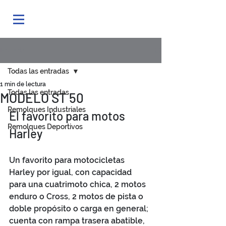
Entrada
Todas las entradas
1 min de lectura
Todas las entradas
MODELO ST 50
Remolques Industriales
El favorito para motos 
Remolques Deportivos
Harley
Un favorito para motocicletas 
Harley por igual, con capacidad 
para una cuatrimoto chica, 2 motos 
enduro o Cross, 2 motos de pista o 
doble propósito o carga en general; 
cuenta con rampa trasera abatible, 