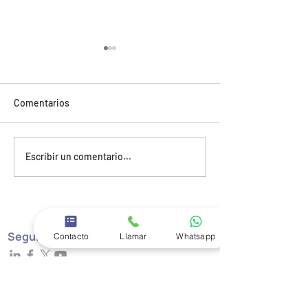
Comentarios
MOTORIEL
SUPERVELOCHE
Escribir un comentario...
Seguir a Motoremolques
Contacto
Llamar
Whatsapp