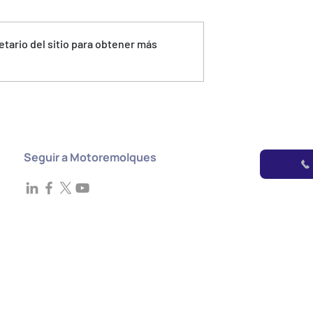
etario del sitio para obtener más
QUE PARA
INTERIORES BOX PARA
illos angostos
EMPRESA. Las cajas secas
r un problema
con interior exacto a tu
producto
Seguir a Motoremolques